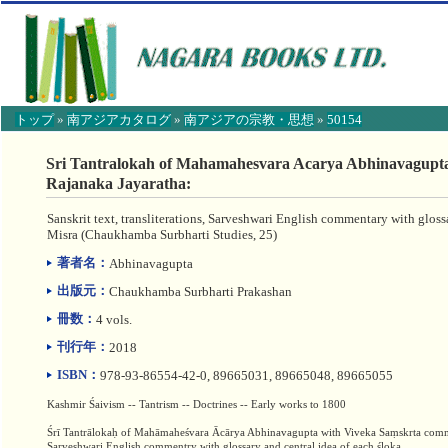
トップ
»
南アジアカタログ
»
南アジアの宗教・思想
»
50154
【こ
こ
Sri Tantralokah of Mahamahesvara Acarya Abhinavagupt
か
Rajanaka Jayaratha:
ら
本
Sanskrit text, transliterations, Sarveshwari English commentary with gloss
文】
Misra
(Chaukhamba Surbharti Studies, 25)
著者名：
Abhinavagupta
出版元：
Chaukhamba Surbharti Prakashan
冊数：
4 vols.
刊行年：
2018
ISBN：
978-93-86554-42-0, 89665031, 89665048, 89665055
Kashmir Śaivism -- Tantrism -- Doctrines -- Early works to 1800
Śrī Tantrālokaḥ of Mahāmaheśvara Ācārya Abhinavagupta with Viveka Saṃskrta comme
Sarveshwari English commentry with glossary and central idea of each śloka