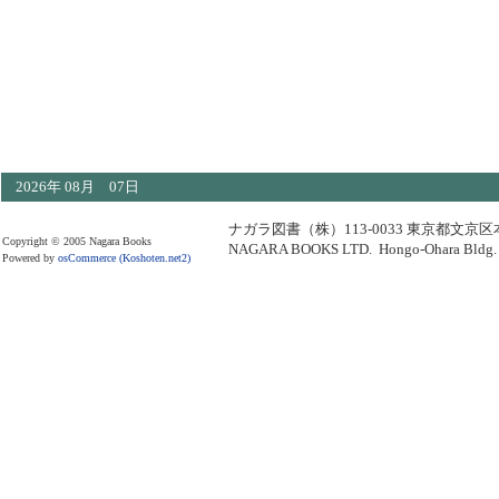
2026年 08月 07日
ナガラ図書（株）113-0033 東京都文京区本郷5-2
Copyright © 2005 Nagara Books
NAGARA BOOKS LTD. Hongo-Ohara Bldg. 4
Powered by
osCommerce
(Koshoten.net2)