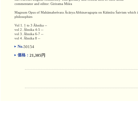
commentator and editor: Giriratna Miśra
Magnum Opus of Mahāmaheśvara Ācārya Abhinavagupta on Kāśmīra Śaivism which i
philosophies
Vol 1. 1 to 3 Āhnika --
vol 2. Āhnika 4-5 --
vol 3. Āhnika 6-7 --
vol 4. Āhnika 8 --
No.
50154
価格：
21,305円