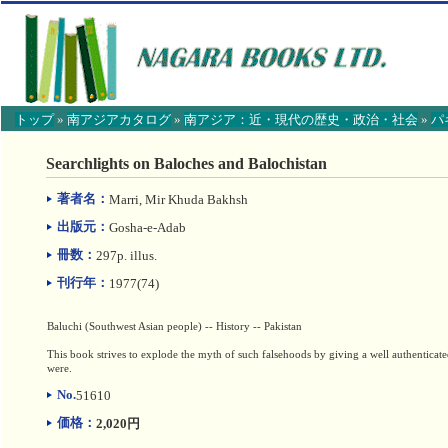
トップ
»
南アジアカタログ
»
南アジア：近・現代の歴史・政治・社会
»
パ
【こ
こ
Searchlights on Baloches and Balochistan
か
ら
著者名：
Marri, Mir Khuda Bakhsh
本
文】
出版元：
Gosha-e-Adab
冊数：
297p. illus.
刊行年：
1977(74)
Baluchi (Southwest Asian people) -- History -- Pakistan
This book strives to explode the myth of such falsehoods by giving a well authenticated
were.
No.
51610
価格：
2,020円