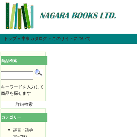
トップ
»
中東カタログ
»
このサイトについて
商品検索
キーワードを入力して
商品を探せます
詳細検索
カテゴリー
辞書・語学
書»
(35)