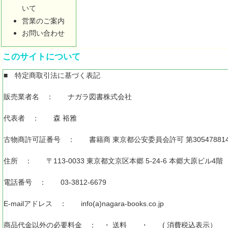
いて
営業のご案内
お問い合わせ
このサイトについて
■ 特定商取引法に基づく表記
販売業者名 ： ナガラ図書株式会社
代表者 ： 森 裕雅
古物商許可証番号 ： 書籍商 東京都公安委員会許可 第305478814
住所 ： 〒113-0033 東京都文京区本郷 5-24-6 本郷大原ビル4階
電話番号 ： 03-3812-6679
E-mailアドレス ： info(a)nagara-books.co.jp
商品代金以外の必要料金 ： ・ 送料 ・ ( 消費税込表示）