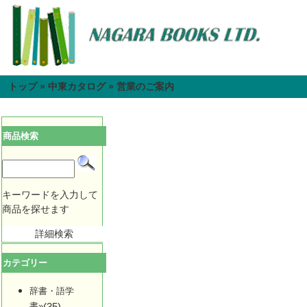
トップ
»
中東カタログ
»
営業のご案内
商品検索
キーワードを入力して
商品を探せます
詳細検索
カテゴリー
辞書・語学
書»
(35)