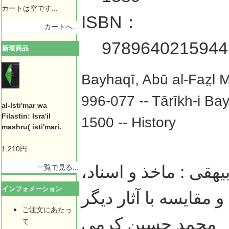
カートは空です...
ISBN：
カートへ...
9789640215944
新着商品
Bayhaqī, Abū al-Faz̤l
996-077 -- Tārīkh-i Bay
al-Isti'mar wa
Filastin: Isra'il
1500 -- History
mashru( isti'mari.
1,210円
یهقی : ماخذ و اسناد
一覧で見る...
インフォメーション
 مقایسه با آثار دیگر
ご注文にあたっ
محمد حسین کرمی
て