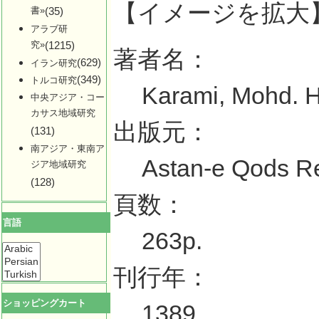
【イメージを拡大
書»
(35)
アラブ研
究»
(1215)
著者名：
(629)
イラン研究
(349)
トルコ研究
Karami, Mohd. 
中央アジア・コー
カサス地域研究
出版元：
(131)
南アジア・東南ア
Astan-e Qods R
ジア地域研究
(128)
頁数：
言語
263p.
刊行年：
ショッピングカート
1389