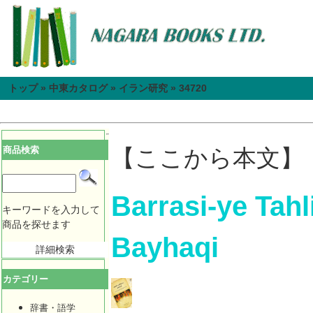
トップ
»
中東カタログ
»
イラン研究
»
34720
商品検索
【ここから本文】
Barrasi-ye Tahl
キーワードを入力して
商品を探せます
Bayhaqi
詳細検索
カテゴリー
辞書・語学