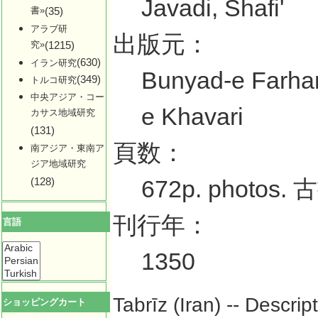
Javadi, Shafi'
書»
(35)
アラブ研
出版元：
究»
(1215)
(630)
イラン研究
Bunyad-e Farhan
(349)
トルコ研究
中央アジア・コー
e Khavari
カサス地域研究
(131)
頁数：
南アジア・東南ア
ジア地域研究
(128)
672p. photos. 
刊行年：
言語
1350
Tabrīz (Iran) -- Descri
ショッピングカート