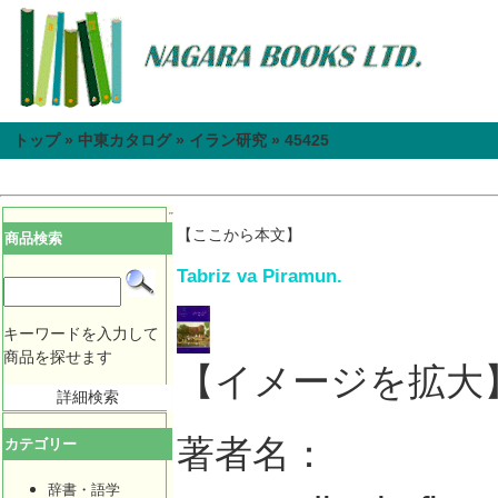
トップ
»
中東カタログ
»
イラン研究
»
45425
【ここから本文】
商品検索
Tabriz va Piramun.
キーワードを入力して
商品を探せます
【イメージを拡大
詳細検索
著者名：
カテゴリー
辞書・語学