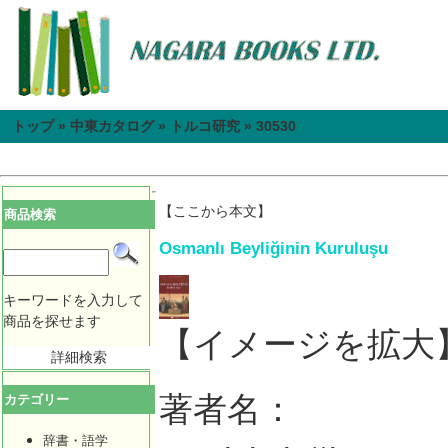
トップ
»
中東カタログ
»
トルコ研究
»
30530
【ここから本文】
商品検索
Osmanlı Beyliğinin Kuruluşu
キーワードを入力して
商品を探せます
【イメージを拡大
詳細検索
著者名：
カテゴリー
辞書・語学