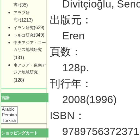
Divitçioğlu, Sen
書»
(35)
アラブ研
出版元：
究»
(1213)
(629)
イラン研究
Eren
(349)
トルコ研究
中央アジア・コー
頁数：
カサス地域研究
(131)
128p.
南アジア・東南ア
ジア地域研究
(128)
刊行年：
2008(1996)
言語
ISBN：
9789756372371
ショッピングカート