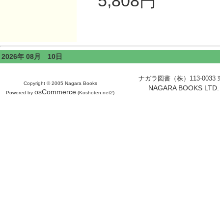
5,808円
2026年 08月 10日
ナガラ図書（株）113-0033 東京
Copyright © 2005 Nagara Books
NAGARA BOOKS LTD. H
osCommerce
Powered by
(Koshoten.net2)