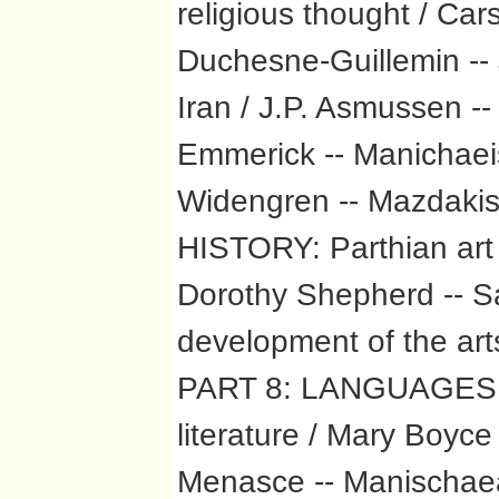
religious thought / Cars
Duchesne-Guillemin -- J
Iran / J.P. Asmussen -
Emmerick -- Manichaeis
Widengren -- Mazdakis
HISTORY: Parthian art 
Dorothy Shepherd -- Sa
development of the art
PART 8: LANGUAGES A
literature / Mary Boyce 
Menasce -- Manischaea