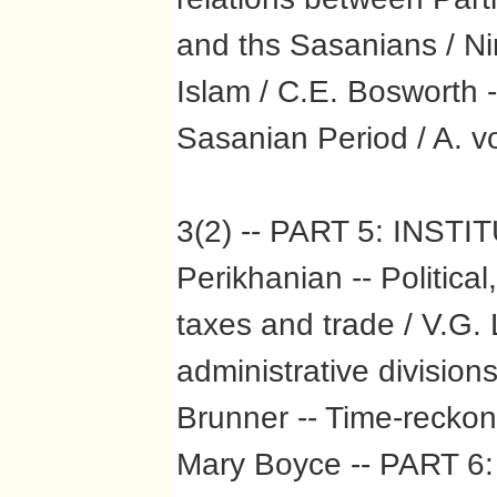
and ths Sasanians / Ni
Islam / C.E. Bosworth --
Sasanian Period / A. 
3(2) -- PART 5: INSTIT
Perikhanian -- Political
taxes and trade / V.G.
administrative divisio
Brunner -- Time-reckoni
Mary Boyce -- PART 6