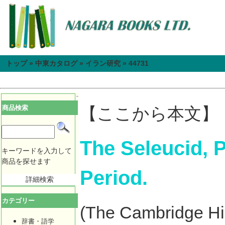
トップ
»
中東カタログ
»
イラン研究
»
44731
商品検索
【ここから本文】
The Seleucid, 
キーワードを入力して
商品を探せます
Period.
詳細検索
カテゴリー
(The Cambridge Hist
辞書・語学