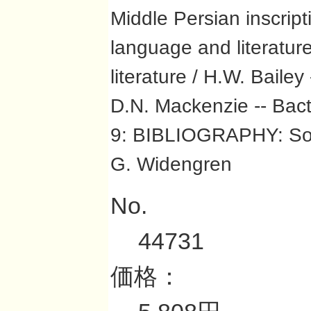
Middle Persian inscript
language and literatu
literature / H.W. Baile
D.N. Mackenzie -- Bactr
9: BIBLIOGRAPHY: Sour
G. Widengren
No.
44731
価格：