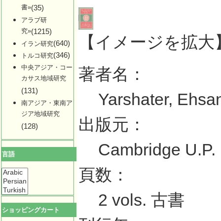
書»
(35)
アラブ研
究»
(1215)
【イメージを拡大
(640)
イラン研究
(346)
トルコ研究
中央アジア・コー
著者名：
カサス地域研究
(131)
Yarshater, Ehsan
南アジア・東南ア
ジア地域研究
出版元：
(128)
Cambridge U.P.
言語
頁数：
2 vols. 古書
ショッピングカート