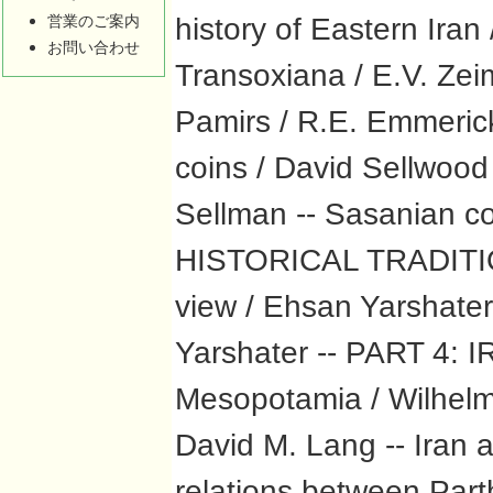
history of Eastern Iran /
営業のご案内
お問い合わせ
Transoxiana / E.V. Zeim
Pamirs / R.E. Emmeri
coins / David Sellwood 
Sellman -- Sasanian co
HISTORICAL TRADITION
view / Ehsan Yarshater 
Yarshater -- PART 4
Mesopotamia / Wilhelm 
David M. Lang -- Iran a
relations between Part