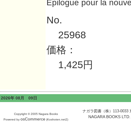
Épilogue pour la nouvell
No.
25968
価格：
1,425円
2026年 08月 09日
ナガラ図書（株）113-0033 東京
Copyright © 2005 Nagara Books
NAGARA BOOKS LTD. H
osCommerce
Powered by
(Koshoten.net2)