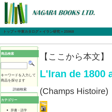
トップ
»
中東カタログ
»
イラン研究
»
25968
商品検索
【ここから本文】
L'Iran de 1800 
キーワードを入力して
商品を探せます
(Champs Histoire)
詳細検索
カテゴリー
辞書・語学