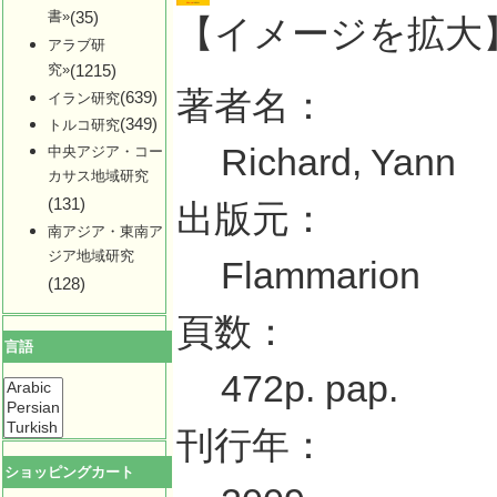
書»
(35)
【イメージを拡大
アラブ研
究»
(1215)
著者名：
(639)
イラン研究
(349)
トルコ研究
Richard, Yann
中央アジア・コー
カサス地域研究
(131)
出版元：
南アジア・東南ア
ジア地域研究
Flammarion
(128)
頁数：
言語
472p. pap.
刊行年：
ショッピングカート