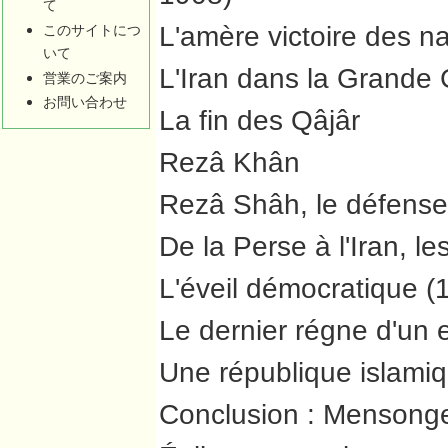
て
L'amère victoire des n
このサイトにつ
いて
L'Iran dans la Grande
営業のご案内
お問い合わせ
La fin des Qâjâr
Rezâ Khân
Rezâ Shâh, le défenseu
De la Perse à l'Iran, le
L'éveil démocratique 
Le dernier régne d'u
Une république islamiq
Conclusion : Mensonge 