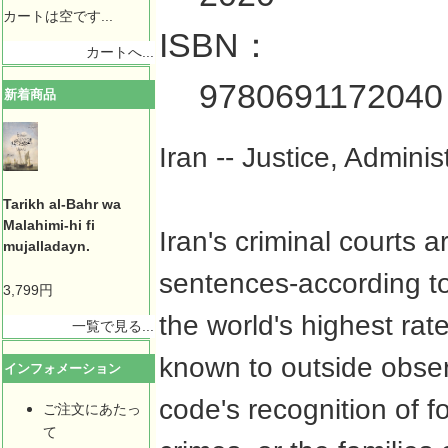
カートは空です...
ISBN：
カートへ...
9780691172040
新着商品
Iran -- Justice, Adminis
Tarikh al-Bahr wa
Malahimi-hi fi
Iran's criminal courts 
mujalladayn.
sentences-according to
3,799円
the world's highest rat
一覧で見る...
known to outside observ
インフォメーション
code's recognition of f
ご注文にあたっ
て