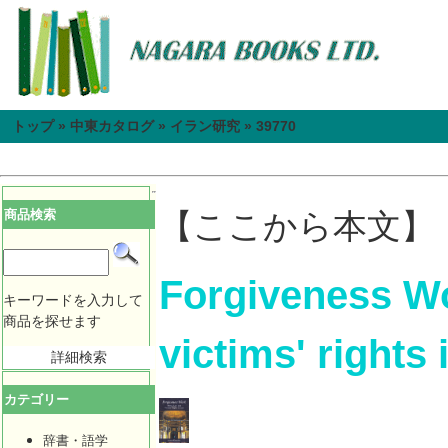
トップ
»
中東カタログ
»
イラン研究
»
39770
商品検索
【ここから本文】
Forgiveness Wo
キーワードを入力して
商品を探せます
victims' rights 
詳細検索
カテゴリー
辞書・語学