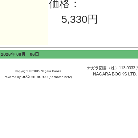
価格：
5,330円
2026年 08月 06日
ナガラ図書（株）113-0033 東京
Copyright © 2005 Nagara Books
NAGARA BOOKS LTD. H
osCommerce
Powered by
(Koshoten.net2)