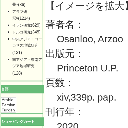
【イメージを拡大
書»
(36)
アラブ研
究»
(1214)
著者名：
(629)
イラン研究
(349)
トルコ研究
Osanloo, Arzoo
中央アジア・コー
カサス地域研究
出版元：
(131)
南アジア・東南ア
Princeton U.P.
ジア地域研究
(128)
頁数：
言語
xiv,339p. pap.
刊行年：
ショッピングカート
2020