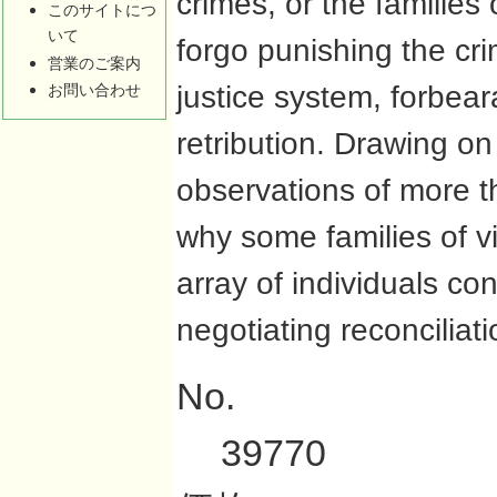
crimes, or the families
このサイトにつ
いて
forgo punishing the cri
営業のご案内
justice system, forbear
お問い合わせ
retribution. Drawing on
observations of more t
why some families of v
array of individuals con
negotiating reconciliati
No.
39770