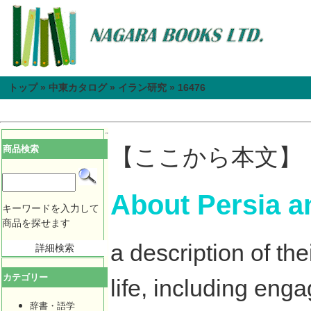
トップ
»
中東カタログ
»
イラン研究
»
16476
商品検索
【ここから本文】
About Persia an
キーワードを入力して
商品を探せます
a description of t
詳細検索
カテゴリー
life, including en
辞書・語学