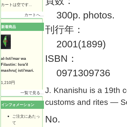
頁数：
カートは空です...
300p. photos.
カートへ...
刊行年：
新着商品
2001(1899)
ISBN：
al-Isti'mar wa
Filastin: Isra'il
0971309736
mashru( isti'mari.
1,210円
J. Knanishu is a 19th 
一覧で見る...
customs and rites — Soc
インフォメーション
No.
ご注文にあたっ
て