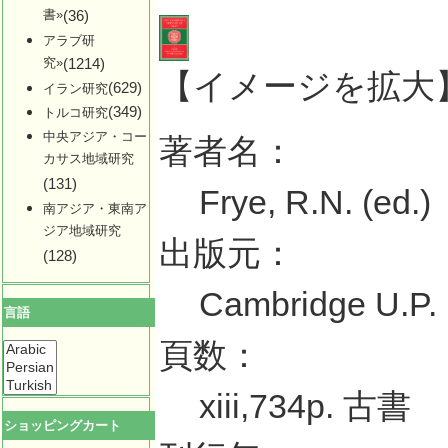
書»
(36)
アラブ研
究»
(1214)
【イメージを拡大
(629)
イラン研究
(349)
トルコ研究
中央アジア・コー
著者名：
カサス地域研究
(131)
Frye, R.N. (ed.)
南アジア・東南ア
ジア地域研究
出版元：
(128)
Cambridge U.P.
言語
頁数：
xiii,734p. 古書
ショッピングカート