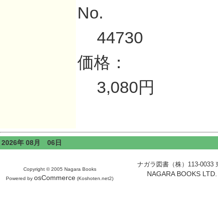
No.
44730
価格：
3,080円
2026年 08月 06日
ナガラ図書（株）113-0033 東京
Copyright © 2005 Nagara Books
NAGARA BOOKS LTD. H
osCommerce
Powered by
(Koshoten.net2)