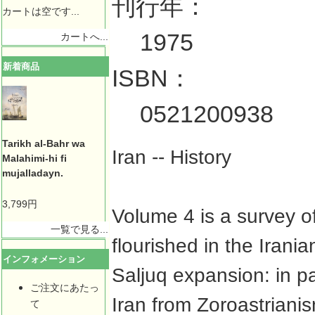
刊行年：
カートは空です...
1975
カートへ...
新着商品
ISBN：
0521200938
Tarikh al-Bahr wa
Iran -- History
Malahimi-hi fi
mujalladayn.
3,799円
Volume 4 is a survey of
一覧で見る...
flourished in the Irani
インフォメーション
Saljuq expansion: in par
ご注文にあたっ
Iran from Zoroastrianism
て