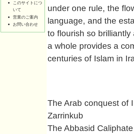
このサイトにつ
under one rule, the flo
いて
営業のご案内
language, and the esta
お問い合わせ
to flourish so brillian
a whole provides a com
centuries of Islam in Ir
The Arab conquest of I
Zarrinkub
The Abbasid Caliphate