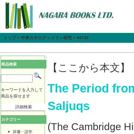
トップ
»
中東カタログ
»
イラン研究
»
44730
商品検索
【ここから本文】
The Period from
キーワードを入力して
商品を探せます
Saljuqs
詳細検索
カテゴリー
(The Cambridge Hist
辞書・語学