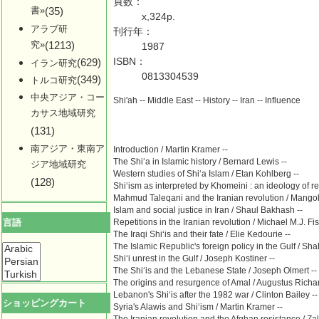
頁数：
書»
(35)
x,324p.
アラブ研
刊行年：
究»
(1213)
1987
ISBN：
(629)
イラン研究
0813304539
(349)
トルコ研究
中央アジア・コー
Shi'ah -- Middle East -- History -- Iran -- Influence
カサス地域研究
(131)
南アジア・東南ア
Introduction / Martin Kramer --
The Shiʻa in Islamic history / Bernard Lewis --
ジア地域研究
Western studies of Shiʻa Islam / Etan Kohlberg --
(128)
Shiʻism as interpreted by Khomeini : an ideology of r
Mahmud Taleqani and the Iranian revolution / Mangol
Islam and social justice in Iran / Shaul Bakhash --
Repetitions in the Iranian revolution / Michael M.J. Fis
言語
The Iraqi Shiʻis and their fate / Elie Kedourie --
The Islamic Republic's foreign policy in the Gulf / Sh
Shiʻi unrest in the Gulf / Joseph Kostiner --
The Shiʻis and the Lebanese State / Joseph Olmert --
The origins and resurgence of Amal / Augustus Richar
Lebanon's Shiʻis after the 1982 war / Clinton Bailey --
ショッピングカート
Syria's Alawis and Shiʻism / Martin Kramer --
The Iranian revolution and the Afghan resistance / Za