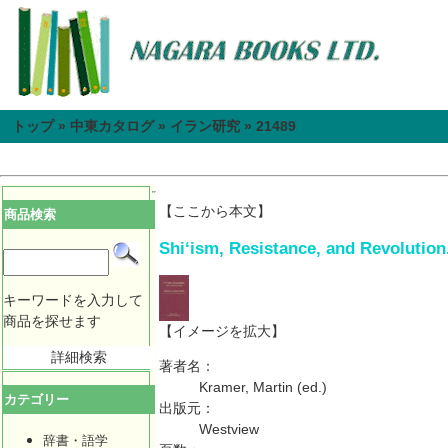
トップ
»
中東カタログ
»
イラン研究
»
21489
【ここから本文】
商品検索
Shiʻism, Resistance, and Revolution
キーワードを入力して
商品を探せます
【イメージを拡大】
詳細検索
著者名：
Kramer, Martin (ed.)
カテゴリー
出版元：
Westview
辞書・語学