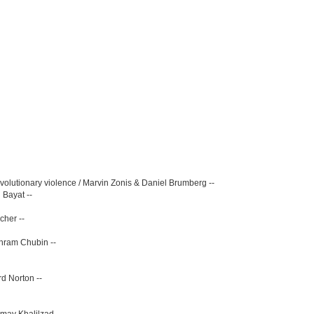
evolutionary violence / Marvin Zonis & Daniel Brumberg --
 Bayat --
cher --
ahram Chubin --
d Norton --
lmay Khalilzad --