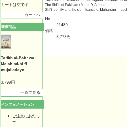
カートは空です...
The Shiʻis of Pakistan / Munir D. Ahmed --
Shiʻi identity and the significance of Muharram in Luck
カートへ...
No.
21489
新着商品
価格：
3,773円
Tarikh al-Bahr wa
Malahimi-hi fi
mujalladayn.
3,799円
一覧で見る...
インフォメーション
ご注文にあたっ
て