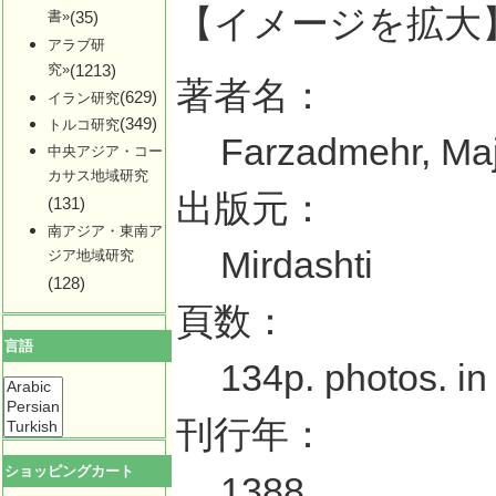
【イメージを拡大
書»
(35)
アラブ研
究»
(1213)
著者名：
(629)
イラン研究
(349)
トルコ研究
Farzadmehr, Maj
中央アジア・コー
カサス地域研究
出版元：
(131)
南アジア・東南ア
Mirdashti
ジア地域研究
(128)
頁数：
言語
134p. photos. in
刊行年：
ショッピングカート
1388