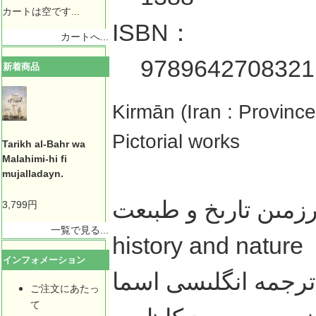
カートは空です...
ISBN：
カートへ...
9789642708321
新着商品
Kirmān (Iran : Province
Pictorial works
Tarikh al-Bahr wa
Malahimi-hi fi
mujalladayn.
کرمان : سرزمىن تارىخ و طبىعت = =
3,799円
一覧で見る...
history and nature
インフォメーション
ترجمه انگلىسى اسما
ご注文にあたっ
て