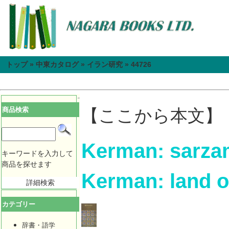
トップ
»
中東カタログ
»
イラン研究
»
44726
商品検索
【ここから本文】
Kerman: sarzami
キーワードを入力して
商品を探せます
Kerman: land of
詳細検索
カテゴリー
辞書・語学