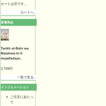
カートは空です...
カートへ...
新着商品
Tarikh al-Bahr wa
Malahimi-hi fi
mujalladayn.
3,799円
一覧で見る...
インフォメーション
ご注文にあたっ
て