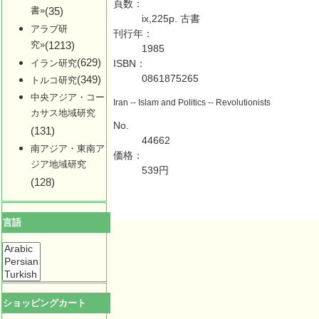
頁数：
書»
(35)
ix,225p. 古書
アラブ研
刊行年：
究»
(1213)
1985
(629)
イラン研究
ISBN：
0861875265
(349)
トルコ研究
中央アジア・コー
Iran -- Islam and Politics -- Revolutionists
カサス地域研究
No.
(131)
44662
南アジア・東南ア
価格：
ジア地域研究
539円
(128)
言語
ショッピングカート