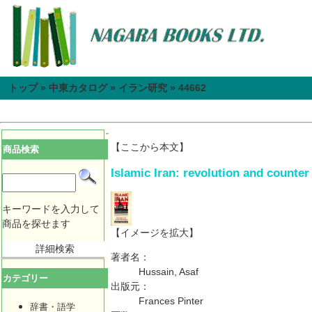
トップ
»
中東カタログ
»
イラン研究
»
44662
【ここから本文】
商品検索
Islamic Iran: revolution and counter
キーワードを入力して
商品を探せます
【イメージを拡大】
詳細検索
著者名：
Hussain, Asaf
カテゴリー
出版元：
Frances Pinter
辞書・語学