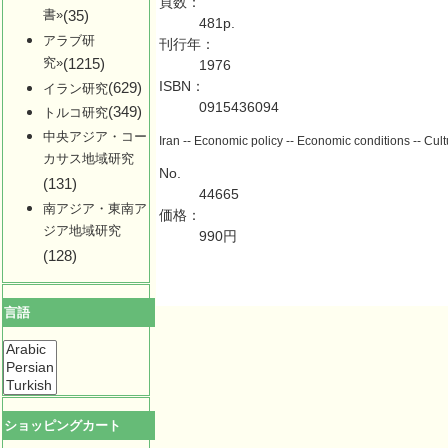
頁数：
書»
(35)
481p.
アラブ研
刊行年：
究»
(1215)
1976
ISBN：
(629)
イラン研究
0915436094
(349)
トルコ研究
中央アジア・コー
Iran -- Economic policy -- Economic conditions -- Cu
カサス地域研究
No.
(131)
44665
南アジア・東南ア
価格：
ジア地域研究
990円
(128)
言語
ショッピングカート