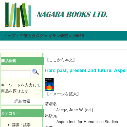
トップ
»
中東カタログ
»
イラン研究
»
44665
【ここから本文】
商品検索
Iran: past, present and future: Aspe
キーワードを入力して
商品を探せます
【イメージを拡大】
詳細検索
著者名：
Jacqz, Jane W. (ed.)
カテゴリー
出版元：
Aspen Inst. for Humanistic Studies
辞書・語学