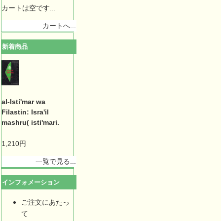
カートは空です...
カートへ...
新着商品
al-Isti'mar wa
Filastin: Isra'il
mashru( isti'mari.
1,210円
一覧で見る...
インフォメーション
ご注文にあたっ
て