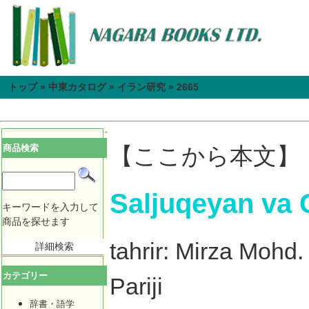
トップ
»
中東カタログ
»
イラン研究
»
2665
商品検索
【ここから本文】
Saljuqeyan va 
キーワードを入力して
商品を探せます
tahrir: Mirza Mohd.
詳細検索
カテゴリー
Pariji
辞書・語学