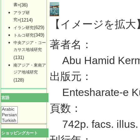
書»
(36)
アラブ研
究»
(1214)
【イメージを拡大
(629)
イラン研究
(349)
トルコ研究
著者名：
中央アジア・コー
カサス地域研究
Abu Hamid Kerma
(131)
南アジア・東南ア
ジア地域研究
出版元：
(128)
Entesharate-e K
言語
頁数：
742p. facs. illus.
ショッピングカート