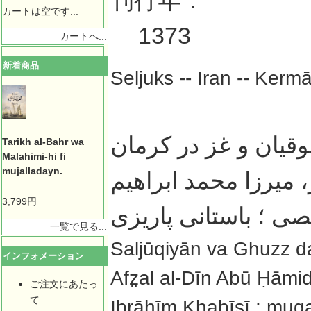
刊行年：
カートは空です...
1373
カートへ...
新着商品
Seljuks -- Iran -- Kerma
قيان و غز در کرمان
Tarikh al-Bahr wa
Malahimi-hi fi
mujalladayn.
 ميرزا محمد ابراهيم
3,799円
صى ؛ باستانى پاريزى
一覧で見る...
Saljūqiyān va Ghuzz d
インフォメーション
Afz̤al al-Dīn Abū Ḥāmi
ご注文にあたっ
て
Ibrāhīm Khabīṣī ; muqa