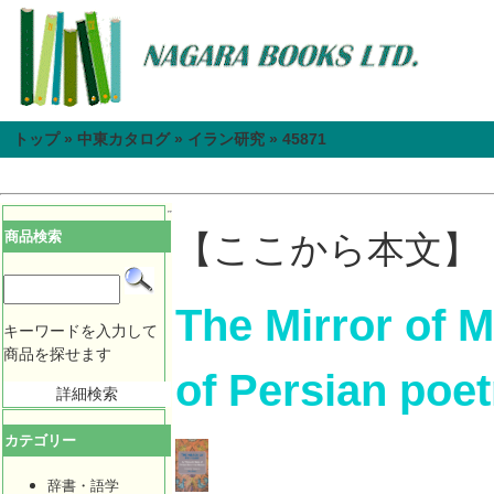
トップ
»
中東カタログ
»
イラン研究
»
45871
商品検索
【ここから本文】
The Mirror of 
キーワードを入力して
商品を探せます
of Persian poe
詳細検索
カテゴリー
辞書・語学