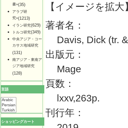
【イメージを拡大
書»
(35)
アラブ研
究»
(1213)
著者名：
(629)
イラン研究
(349)
トルコ研究
Davis, Dick (tr. &
中央アジア・コー
カサス地域研究
出版元：
(131)
南アジア・東南ア
Mage
ジア地域研究
(128)
頁数：
言語
lxxv,263p.
刊行年：
ショッピングカート
2019