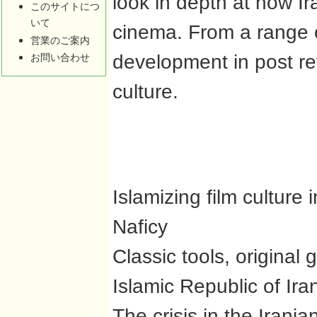
look in depth at how I
このサイトにつ
いて
cinema. From a range o
営業のご案内
development in post rev
お問い合わせ
culture.
Islamizing film culture
Naficy
Classic tools, original 
Islamic Republic of Ira
The crisis in the Irania