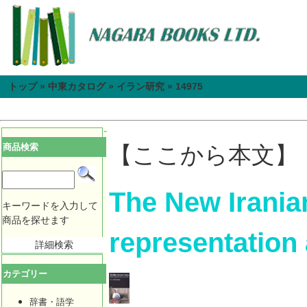
トップ
»
中東カタログ
»
イラン研究
»
14975
商品検索
【ここから本文】
The New Iranian
キーワードを入力して
商品を探せます
representation 
詳細検索
カテゴリー
辞書・語学