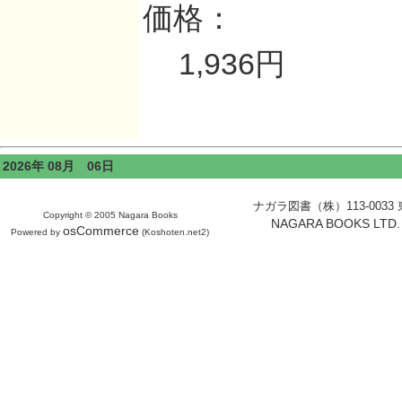
価格：
1,936円
2026年 08月 06日
ナガラ図書（株）113-0033 東京
Copyright © 2005 Nagara Books
NAGARA BOOKS LTD. H
osCommerce
Powered by
(Koshoten.net2)