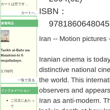
カートは空です...
ISBN：
カートへ...
9781860648045
新着商品
Iran -- Motion pictures 
Tarikh al-Bahr wa
Malahimi-hi fi
Iranian cinema is toda
mujalladayn.
distinctive national ci
3,799円
the world. This interna
一覧で見る...
observers and appears 
インフォメーション
Iran as anti-modern. Th
ご注文にあたっ
て