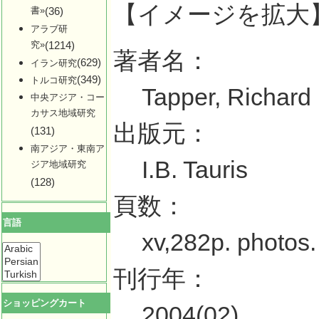
【イメージを拡大
書»
(36)
アラブ研
究»
(1214)
著者名：
(629)
イラン研究
(349)
トルコ研究
Tapper, Richard 
中央アジア・コー
カサス地域研究
出版元：
(131)
南アジア・東南ア
I.B. Tauris
ジア地域研究
(128)
頁数：
言語
xv,282p. photos.
刊行年：
ショッピングカート
2004(02)