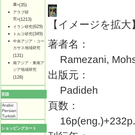
書»
(35)
アラブ研
究»
(1213)
【イメージを拡大
(629)
イラン研究
(349)
トルコ研究
著者名：
中央アジア・コー
カサス地域研究
(131)
Ramezani, Mohse
南アジア・東南ア
ジア地域研究
出版元：
(128)
Padideh
言語
頁数：
16p(eng.)+232p. 
ショッピングカート