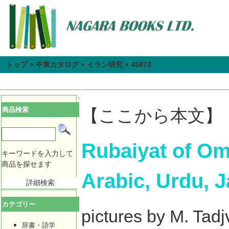
トップ
»
中東カタログ
»
イラン研究
»
45872
商品検索
【ここから本文】
Rubaiyat of Om
キーワードを入力して
商品を探せます
Arabic, Urdu, 
詳細検索
カテゴリー
pictures by M. Tadj
辞書・語学