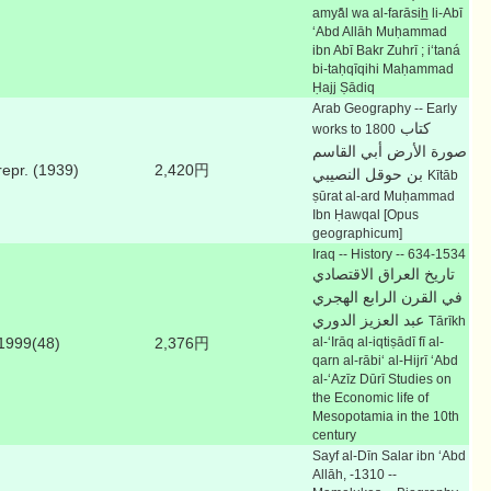
amyā̄l wa al-farāsih̲ li-Abī
ʻAbd Allāh Muḥammad
ibn Abī Bakr Zuhrī ; iʻtaná
bi-taḥqīqihi Maḥammad
Ḥajj Ṣādiq
Arab Geography -- Early
كتاب
works to 1800
صورة الأرض أبي القاسم
repr. (1939)
2,420円
بن حوقل النصيبي
Kītāb
ṣūrat al-ard Muḥammad
Ibn Ḥawqal [Opus
geographicum]
Iraq -- History -- 634-1534
تاريخ العراق الاقتصادي
في القرن الرابع الهجري
عبد العزيز الدوري
Tārīkh
1999(48)
2,376円
al-ʻIrāq al-iqtiṣādī fī al-
qarn al-rābiʻ al-Hijrī ʻAbd
al-ʻAzīz Dūrī Studies on
the Economic life of
Mesopotamia in the 10th
century
Sayf al-Dīn Salar ibn ʻAbd
Allāh, -1310 --