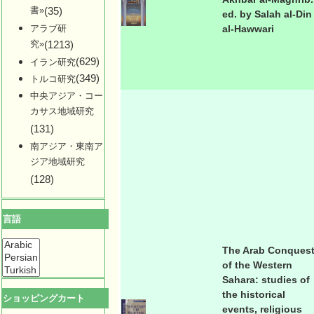
書»
(35)
ed. by Salah al-Din
アラブ研
al-Hawwari
究»
(1213)
(629)
イラン研究
(349)
トルコ研究
中央アジア・コー
カサス地域研究
(131)
南アジア・東南ア
ジア地域研究
(128)
言語
The Arab Conques
of the Western
Sahara: studies of
the historical
ショッピングカート
events, religious