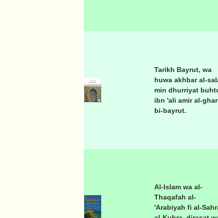
Tarikh Bayrut, wa
huwa akhbar al-sal
min dhurriyat buht
ibn 'ali amir al-gha
bi-bayrut.
Al-Islam wa al-
Thaqafah al-
'Arabiyah fi al-Sahr
al-Kubra, dirasat w