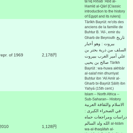
taʻlīq Riḥāb ʻAbd al-
Ḥamīd al-Qārī [Classic
introduction to the history
of Egypt and its rulers]
Tārīkh Bayrūt: re'cits des
anciens de la famille de
Buhtur B. 'Alī-, emir du
تاريخ
Gharb de Beyrouth
بيروت : وهو أخبار
السلف من ذرية بحتر بن
repr. of 1969
2,178円
علي أمير الغرب ببيروت
صالح بن يحيى
Tārīkh
Bayrūt : wa-huwa akhbār
al-salaf min dhurriyat
Buḥtur ibn ʻAlī Amīr al-
Gharb bi-Bayrūt Ṣāliḥ ibn
Yaḥyá (15th cent.)
Islam -- North Africa --
Sub-Saharan-- History
الاسلام والثقافة العربية
في الصحراء الكبرى :
دراسات ومراجعات حماه
الله ولد السالم
al-Islām
2010
1,128円
wa-al-thaqāfah al-