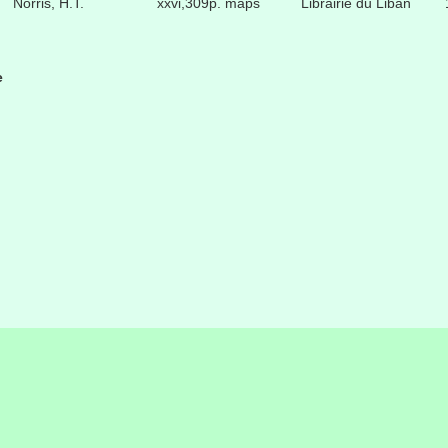
Norris, H.T.
xxvi,309p. maps
Librairie du Liban
e