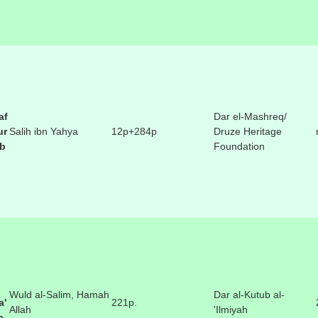
af
Dar el-Mashreq/
ur
Salih ibn Yahya
12p+284p
Druze Heritage
rb
Foundation
Wuld al-Salim, Hamah
Dar al-Kutub al-
a'
221p.
Allah
'Ilmiyah
a