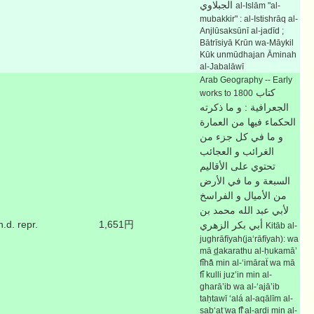
الجبلاوي
al-Islām "al-
mubakkir" : al-Istishrāq al-
Anjlūsaksūnī al-jadīd ;
Bātrīsiyā Krūn wa-Māykil
Kūk unmūdhajan Āminah
al-Jabalāwī
Arab Geography -- Early
كتاب
works to 1800
الجعرافية : و ما ذكرته
الحكماء فيها من العمارة
و ما في كل جزء من
الغرائب و العجائب
تحتوي على الأقاليم
السبعة و ما في الأرض
من الأميال و الفراسخ
لأبي عبد الله محمد بن
n.d. repr.
1,651円
أبي بكر الزهري
Kitāb al-
jughrāfīyah(jaʻrāfīyah): wa
mā d̲akarathu al-ḥukamāʼ
fī̄hā̄ min al-ʻimāraẗ wa mā
fī̄ kulli juzʼin min al-
gharāʼib wa al-ʻajāʼib
taḥtawī ʻalá al-aqālīm al-
sabʻat ̈wa fī̄̄̄ al-arḍi min al-