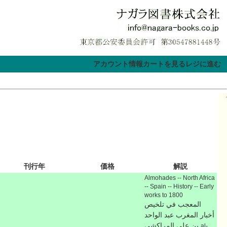
アカウント情報
カートを見る
レジに進む
刊行年
価格
解説
Almohades -- North Africa
-- Spain -- History -- Early
works to 1800
المعجب في تلخيص
أخبار المغرب عبد الواحد
بن علي المراكشي
al-