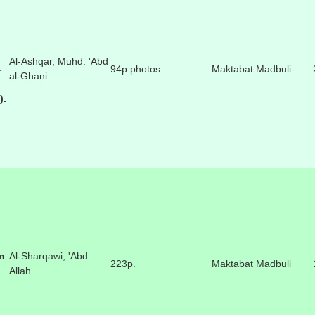
Al-Ashqar, Muhd. 'Abd
-
94p photos.
Maktabat Madbuli
al-Ghani
).
n
Al-Sharqawi, 'Abd
223p.
Maktabat Madbuli
Allah