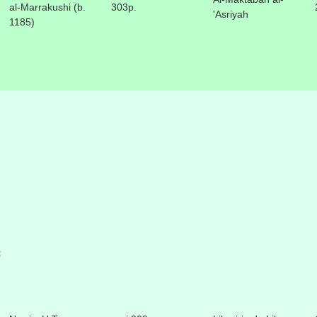
al-Marrakushi (b.
303p.
'Asriyah
1185)
t