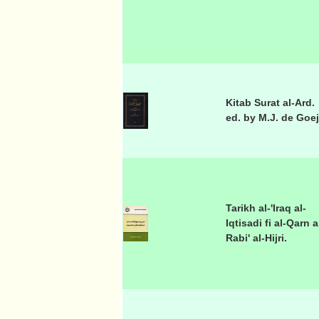
Kitab Surat al-Ard.
ed. by M.J. de Goe
Tarikh al-'Iraq al-
Iqtisadi fi al-Qarn a
Rabi' al-Hijri.