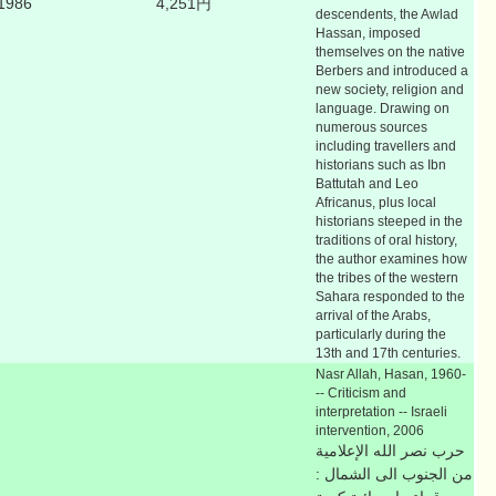
1986
4,251円
descendents, the Awlad
Hassan, imposed
themselves on the native
Berbers and introduced a
new society, religion and
language. Drawing on
numerous sources
including travellers and
historians such as Ibn
Battutah and Leo
Africanus, plus local
historians steeped in the
traditions of oral history,
the author examines how
the tribes of the western
Sahara responded to the
arrival of the Arabs,
particularly during the
13th and 17th centuries.
Nasr Allah, Hasan, 1960-
-- Criticism and
interpretation -- Israeli
intervention, 2006
حرب نصر الله الإعلامية
من الجنوب الى الشمال :