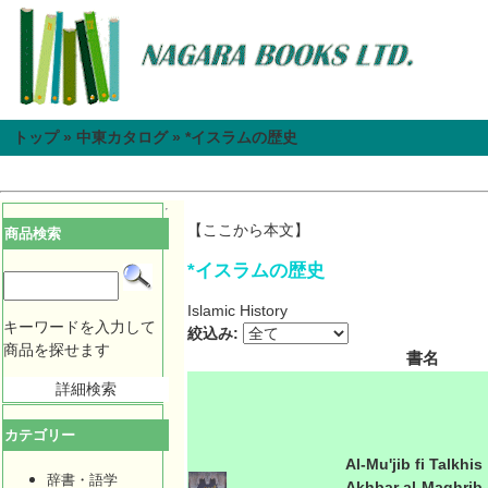
トップ
»
中東カタログ
»
*イスラムの歴史
【ここから本文】
商品検索
*イスラムの歴史
Islamic History
キーワードを入力して
絞込み:
商品を探せます
書名
詳細検索
カテゴリー
Al-Mu'jib fi Talkhis
辞書・語学
Akhbar al-Maghrib.