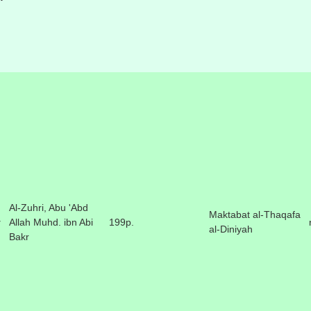
Al-Zuhri, Abu 'Abd
Maktabat al-Thaqafa
y
Allah Muhd. ibn Abi
199p.
al-Diniyah
Bakr