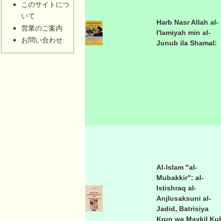
このサイトにつ
いて
Harb Nasr Allah al-
営業のご案内
I'lamiyah min al-
お問い合わせ
Junub ila Shamal:
Al-Islam "al-
Mubakkir": al-
Istishraq al-
Anjlusaksuni al-
Jadid, Batrisiya
Krun wa Maykil Ku