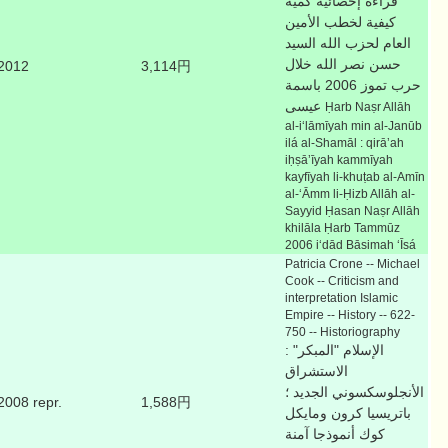
قراءه إحصائية كمية
كيفية لخطب الأمين
العام لحزب الله السيد
حسن نصر الله خلال
2012
3,114円
حرب تموز 2006 باسمة
عيسى
Ḥarb Naṣr Allāh
al-iʻlāmīyah min al-Janūb
ilá al-Shamāl : qirāʼah
iḥṣāʼīyah kammīyah
kayfīyah li-khuṭab al-Amīn
al-ʻĀmm li-Ḥizb Allāh al-
Sayyid Ḥasan Naṣr Allāh
khilāla Ḥarb Tammūz
2006 iʻdād Bāsimah ʻĪsá
Patricia Crone -- Michael
Cook -- Criticism and
interpretation Islamic
Empire -- History -- 622-
750 -- Historiography
الإسلام "المبكر" :
الاستشراق
الأنجلوسكسوني الجديد ؛
2008 repr.
1,588円
باتريسيا كرون ومايكل
كوك أنموذجا آمنة