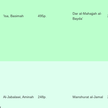
Dar al-Mahajjah al-
'Isa, Basimah
495p.
Bayda'
Al-Jabalawi, Aminah
248p.
Manshurat al-Jamal
k