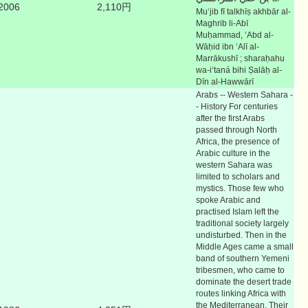
2006
2,110円
Muʻjib fī talkhīṣ akhbār al-
Maghrib li-Abī
Muḥammad, ʻAbd al-
Wāḥid ibn ʻAlī al-
Marrākushī ; sharaḥahu
wa-iʻtaná bihi Ṣalāḥ al-
Dīn al-Hawwārī
Arabs -- Western Sahara -
- History For centuries
after the first Arabs
passed through North
Africa, the presence of
Arabic culture in the
western Sahara was
limited to scholars and
mystics. Those few who
spoke Arabic and
practised Islam left the
traditional society largely
undisturbed. Then in the
Middle Ages came a small
band of southern Yemeni
tribesmen, who came to
dominate the desert trade
routes linking Africa with
the Mediterranean. Their