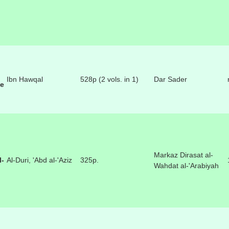
Ibn Hawqal
528p (2 vols. in 1)
Dar Sader
je
Markaz Dirasat al-
l-
Al-Duri, 'Abd al-'Aziz
325p.
Wahdat al-'Arabiyah