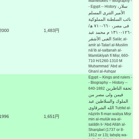
Mamelukes -- Biography -
سلار،
- Egypt -- History
الأمير التترى المسلم
نائب السلطنة المملوكية
فى مصر، ٦٦٠-٧١٠ ھ/
2000
1,483円
١٢٦٠-١٣١٠ م محمد عبد
الغنى الأشقر
Salār, al-
amīr al-Tatarī al-Muslim
nāʼib al-salṭanah al-
Mamlūkīyah fī Miṣr, 660-
710 H/1260-1310 M
Muḥammad ʻAbd al-
Ghanī al-Ashqar
Egypt -- Kings and rulers -
- Biography -- History --
تحفة الناظرين
640-1882
فيمن ولى مصر من
الملوك والسلاطين عبد
الله الشرقاوى
Tuḥfat al-
nāẓirīn fī-man waliya Miṣr
1996
1,651円
min al-mulūk wa-al-
salāṭīn li-ʻAbd Allāh al-
Sharqāwī (1737 or 8-
1812 or 13); taḥqīq wa-