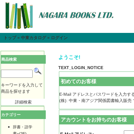
トップ
»
中東カタログ
»
ログイン
ようこそ!
商品検索
TEXT_LOGIN_NOTICE
初めてのお客様
キーワードを入力して
商品を探せます
E-Mail アドレスとパスワードを入
(株): 中東・南アジア関係図書輸入販
詳細検索
カテゴリー
アカウントをお持ちのお客様
辞書・語学
書»
(35)