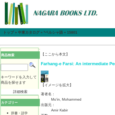
トップ
»
中東カタログ
»
*ペルシャ語
»
15801
【ここから本文】
商品検索
Farhang-e Farsi: An intermediate Per
キーワードを入力して
商品を探せます
【イメージを拡大】
詳細検索
著者名：
Mo'in, Mohammed
カテゴリー
出版元：
Amir Kabir
辞書・語学