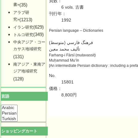
頁数：
書»
(35)
6 vols. 古書
アラブ研
刊行年：
究»
(1213)
1992
(629)
イラン研究
Persian language -- Dictionaries
(349)
トルコ研究
中央アジア・コー
(فرهنگ فارسي (متوسط
カサス地域研究
تأليف محمد معين
Farhang-i Fārsī (mutavassiṭ)
(131)
Muḥammad Muʻīn
南アジア・東南ア
[An intermediate Persian dictionary : including a pr
ジア地域研究
No.
(128)
15801
価格：
8,800円
言語
ショッピングカート