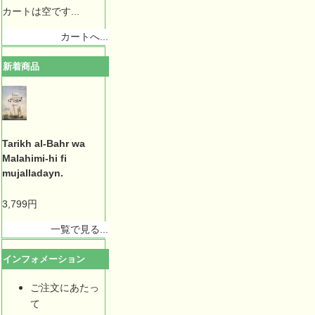
カートは空です...
カートへ...
新着商品
Tarikh al-Bahr wa
Malahimi-hi fi
mujalladayn.
3,799円
一覧で見る...
インフォメーション
ご注文にあたっ
て