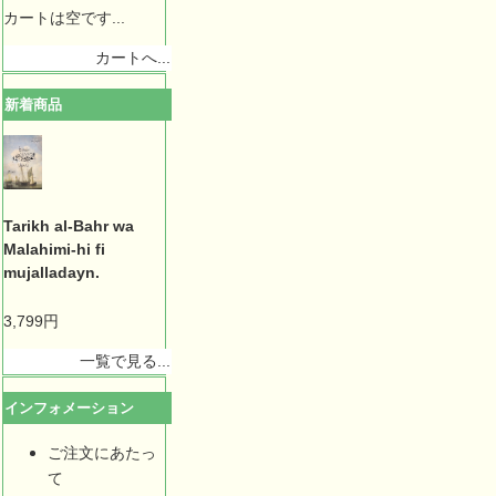
カートは空です...
カートへ...
新着商品
Tarikh al-Bahr wa
Malahimi-hi fi
mujalladayn.
3,799円
一覧で見る...
インフォメーション
ご注文にあたっ
て