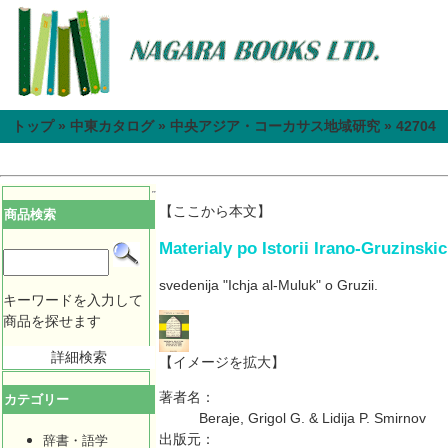
トップ
»
中東カタログ
»
中央アジア・コーカサス地域研究
»
42704
【ここから本文】
商品検索
Materialy po Istorii Irano-Gruzinskic
svedenija "Ichja al-Muluk" o Gruzii.
キーワードを入力して
商品を探せます
詳細検索
【イメージを拡大】
著者名：
カテゴリー
Beraje, Grigol G. & Lidija P. Smirnov
出版元：
辞書・語学