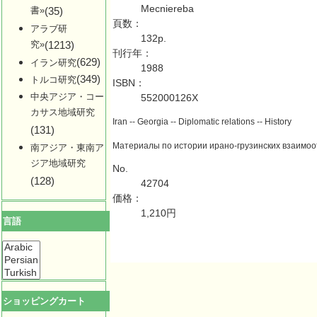
Mecniereba
書»
(35)
頁数：
アラブ研
132p.
究»
(1213)
刊行年：
(629)
イラン研究
1988
(349)
トルコ研究
ISBN：
中央アジア・コー
552000126X
カサス地域研究
Iran -- Georgia -- Diplomatic relations -- History
(131)
Материалы по истории ирано-грузинских взаимоотн
南アジア・東南ア
ジア地域研究
No.
(128)
42704
価格：
1,210円
言語
ショッピングカート