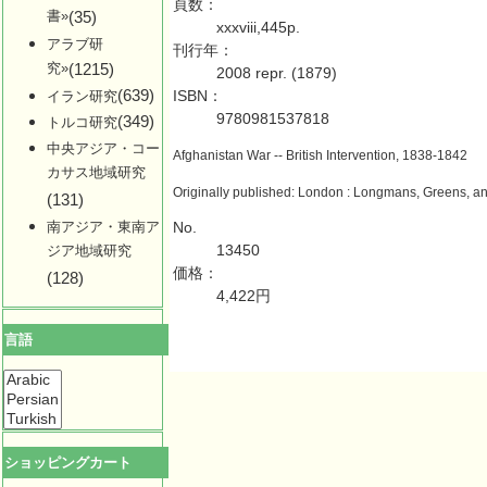
頁数：
書»
(35)
xxxviii,445p.
アラブ研
刊行年：
究»
(1215)
2008 repr. (1879)
(639)
ISBN：
イラン研究
9780981537818
(349)
トルコ研究
中央アジア・コー
Afghanistan War -- British Intervention, 1838-1842
カサス地域研究
Originally published: London : Longmans, Greens, a
(131)
No.
南アジア・東南ア
13450
ジア地域研究
価格：
(128)
4,422円
言語
ショッピングカート