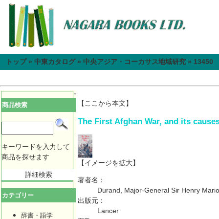
トップ
»
中東カタログ
»
中央アジア・コーカサス地域研究
»
13450
【ここから本文】
商品検索
The First Afghan War, and its causes
キーワードを入力して
商品を探せます
【イメージを拡大】
詳細検索
著者名：
Durand, Major-General Sir Henry Mari
カテゴリー
出版元：
Lancer
辞書・語学