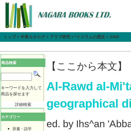
トップ
»
中東カタログ
»
アラブ研究
»
*イスラムの歴史
»
3459
商品検索
【ここから本文】
Al-Rawd al-Mi't
キーワードを入力して
商品を探せます
geographical di
詳細検索
カテゴリー
ed. by Ihs^an 'Abb
辞書・語学