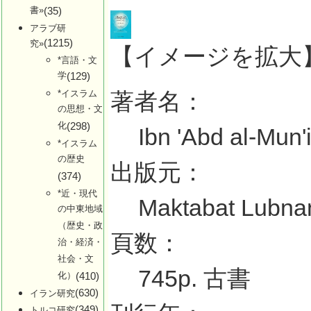
書»
(35)
アラブ研
(1215)
究»
【イメージを拡大
*言語・文
学
(129)
*イスラム
著者名：
の思想・文
化
(298)
Ibn 'Abd al-Mun'
*イスラム
の歴史
出版元：
(374)
*近・現代
Maktabat Lubna
の中東地域
（歴史・政
頁数：
治・経済・
社会・文
745p. 古書
化）
(410)
(630)
イラン研究
(349)
トルコ研究