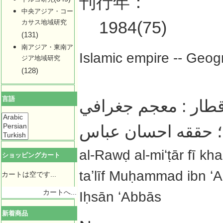
刊行年：
中央アジア・コー
1984(75)
カサス地域研究
(131)
南アジア・東南ア
Islamic empire -- Geogr
ジア地域研究
(128)
言語
قطار : معجم جغرافي
 ؛ حققه احسان عباس
al-Rawḍ al-miʻṭār fī kh
ショッピングカート
taʼlīf Muḥammad ibn ʻ
カートは空です...
カートへ...
Iḥsān ʻAbbās
新着商品