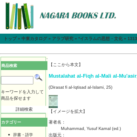
トップ
»
中東カタログ
»
アラブ研究
»
*イスラムの思想・文化
»
131
【ここから本文】
商品検索
Mustalahat al-Fiqh al-Mali al-Mu'asi
(Dirasat fi al-Iqtisad al-Islami, 25)
キーワードを入力して
商品を探せます
詳細検索
【イメージを拡大】
著者名：
カテゴリー
Muhammad, Yusuf Kamal (ed.)
辞書・語学
出版元：