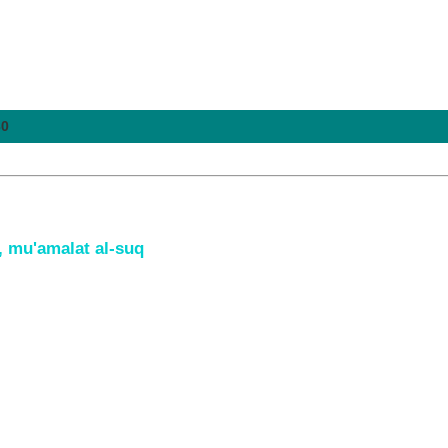
30
r, mu'amalat al-suq