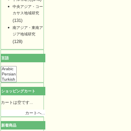
中央アジア・コー
カサス地域研究
(131)
南アジア・東南ア
ジア地域研究
(128)
言語
ショッピングカート
カートは空です...
カートへ...
新着商品