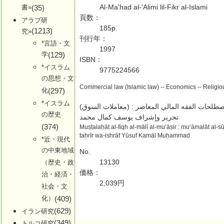
Al-Ma'had al-'Alimi lil-Fikr al-Islami
書»
(35)
頁数：
アラブ研
185p.
(1213)
究»
刊行年：
*言語・文
1997
学
(129)
ISBN：
*イスラム
9775224566
の思想・文
Commercial law (Islamic law) -- Economics -- Religiou
化
(297)
*イスラム
صطلحات الفقه المالي المعاصر : (معاملات السوق
の歴史
تحرير وإشراف يوسف كمال محمد
(374)
Muṣṭalaḥāt al-fiqh al-mālī al-muʻāṣir : muʻāmalāt al-su
taḥrīr wa-ishrāf Yūsuf Kamāl Muḥammad
*近・現代
の中東地域
No.
13130
（歴史・政
価格：
治・経済・
2,039円
社会・文
化）
(409)
(629)
イラン研究
(349)
トルコ研究