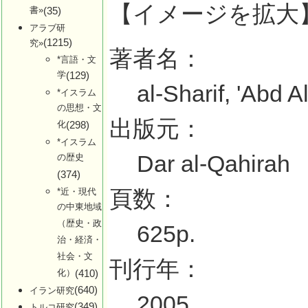
【イメージを拡大
書»
(35)
アラブ研
(1215)
究»
著者名：
*言語・文
学
(129)
al-Sharif, 'Abd 
*イスラム
の思想・文
出版元：
化
(298)
*イスラム
Dar al-Qahirah
の歴史
(374)
頁数：
*近・現代
の中東地域
（歴史・政
625p.
治・経済・
社会・文
刊行年：
化）
(410)
(640)
イラン研究
2005
(349)
トルコ研究