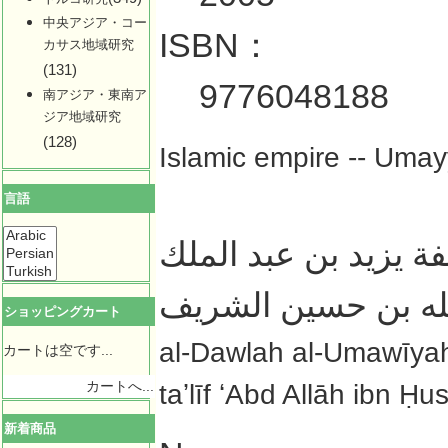
中央アジア・コー
ISBN：
カサス地域研究
(131)
9776048188
南アジア・東南ア
ジア地域研究
(128)
Islamic empire -- Umay
言語
فة يزيد بن عبد الملك
لله بن حسين الشريف
ショッピングカート
al-Dawlah al-Umawīyah f
カートは空です...
taʼlīf ʻAbd Allāh ibn Ḥ
カートへ...
新着商品