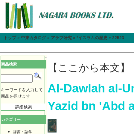
トップ
»
中東カタログ
»
アラブ研究
»
*イスラムの歴史
»
22523
商品検索
【ここから本文】
Al-Dawlah al-Um
キーワードを入力して
商品を探せます
Yazid bn 'Abd a
詳細検索
カテゴリー
辞書・語学