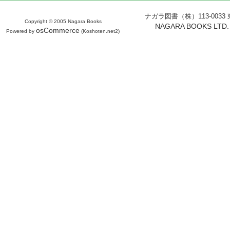
ナガラ図書（株）113-0033 東京
Copyright © 2005 Nagara Books
NAGARA BOOKS LTD. H
osCommerce
Powered by
(Koshoten.net2)