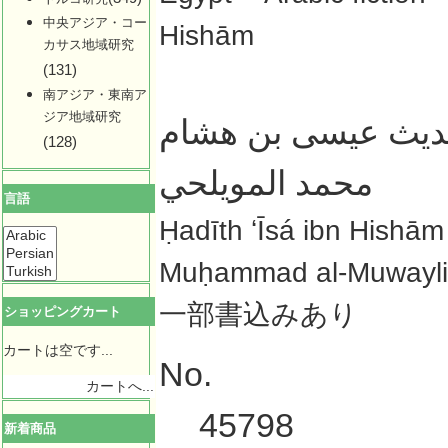
中央アジア・コー
Hishām
カサス地域研究
(131)
南アジア・東南ア
ジア地域研究
يث عيسى بن هشام
(128)
محمد المويلحي
言語
Ḥadīth ʻĪsá ibn Hishām
Muḥammad al-Muwayliḥ
一部書込みあり
ショッピングカート
カートは空です...
No.
カートへ...
45798
新着商品