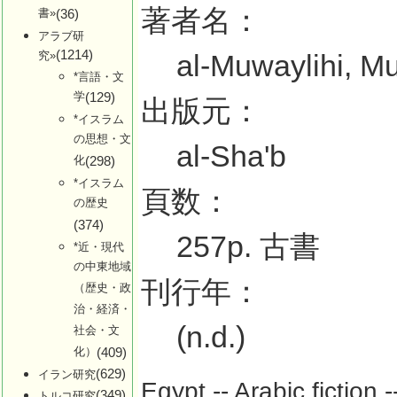
著者名：
書»
(36)
アラブ研
(1214)
究»
al-Muwaylihi, 
*言語・文
学
(129)
出版元：
*イスラム
の思想・文
al-Sha'b
化
(298)
*イスラム
頁数：
の歴史
(374)
257p. 古書
*近・現代
の中東地域
刊行年：
（歴史・政
治・経済・
(n.d.)
社会・文
化）
(409)
(629)
イラン研究
Egypt -- Arabic fictio
(349)
トルコ研究