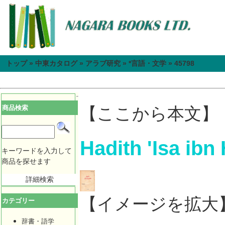
トップ
»
中東カタログ
»
アラブ研究
»
*言語・文学
»
45798
商品検索
【ここから本文】
Hadith 'Isa ibn
キーワードを入力して
商品を探せます
詳細検索
【イメージを拡大
カテゴリー
辞書・語学