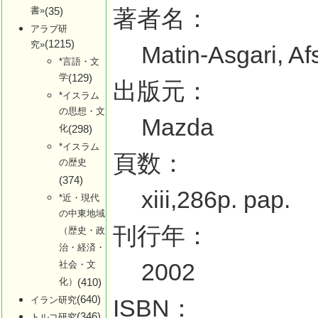
書»
(35)
著者名：
アラブ研
(1215)
究»
Matin-Asgari, Af
*言語・文
学
(129)
出版元：
*イスラム
の思想・文
Mazda
化
(298)
*イスラム
頁数：
の歴史
(374)
xiii,286p. pap.
*近・現代
の中東地域
刊行年：
（歴史・政
治・経済・
2002
社会・文
化）
(410)
(640)
イラン研究
ISBN：
(346)
トルコ研究