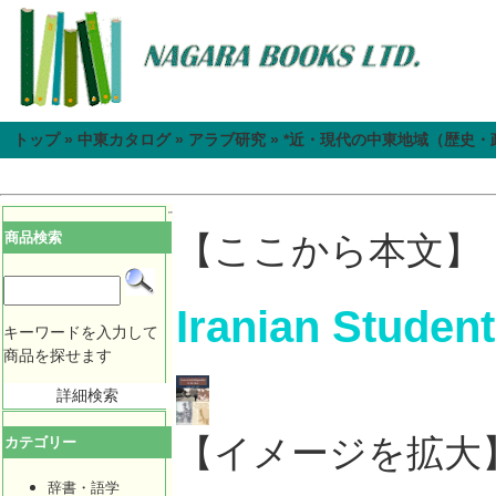
トップ
»
中東カタログ
»
アラブ研究
»
*近・現代の中東地域（歴史・
商品検索
【ここから本文】
Iranian Student
キーワードを入力して
商品を探せます
詳細検索
【イメージを拡大
カテゴリー
辞書・語学