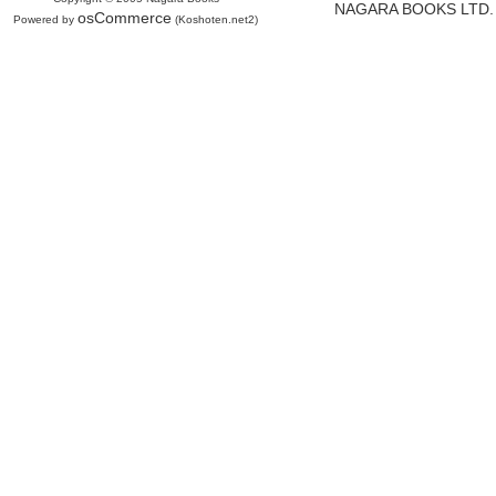
NAGARA BOOKS LTD. H
osCommerce
Powered by
(Koshoten.net2)