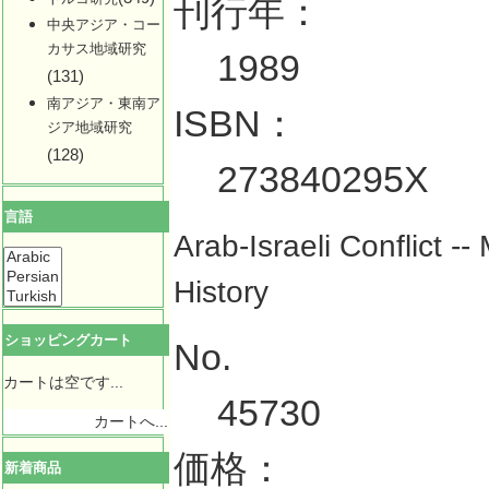
刊行年：
中央アジア・コー
カサス地域研究
1989
(131)
南アジア・東南ア
ISBN：
ジア地域研究
(128)
273840295X
言語
Arab-Israeli Conflict --
History
ショッピングカート
No.
カートは空です...
45730
カートへ...
価格：
新着商品