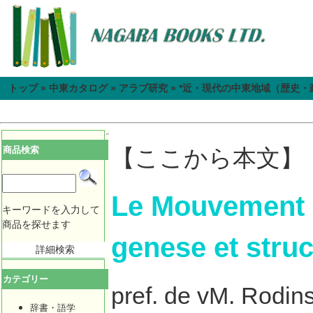
トップ
»
中東カタログ
»
アラブ研究
»
*近・現代の中東地域（歴史・
商品検索
【ここから本文】
Le Mouvement N
キーワードを入力して
商品を探せます
genese et struc
詳細検索
カテゴリー
pref. de vM. Rodi
辞書・語学