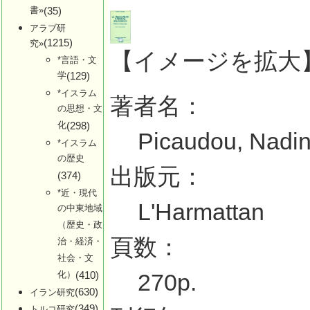
書»
(35)
アラブ研
(1215)
究»
【イメージを拡大
*言語・文
学
(129)
*イスラム
著者名：
の思想・文
化
(298)
Picaudou, Nadi
*イスラム
の歴史
出版元：
(374)
*近・現代
L'Harmattan
の中東地域
（歴史・政
頁数：
治・経済・
社会・文
化）
(410)
270p.
(630)
イラン研究
(349)
トルコ研究