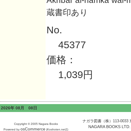
Akhbār al-hamkā wal-mug
蔵書印あり
No.
45377
価格：
1,039円
2026年 08月 08日
ナガラ図書（株）113-0033 東京
Copyright © 2005 Nagara Books
NAGARA BOOKS LTD. H
osCommerce
Powered by
(Koshoten.net2)