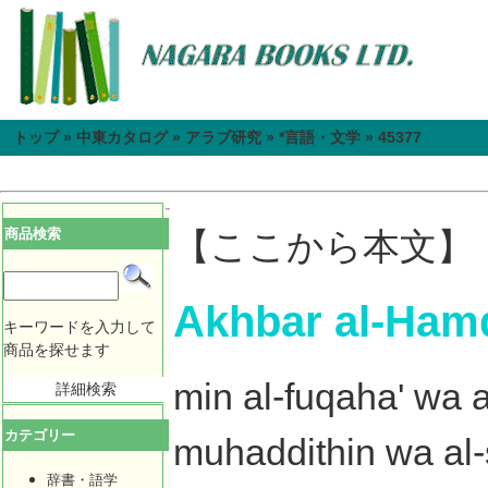
トップ
»
中東カタログ
»
アラブ研究
»
*言語・文学
»
45377
商品検索
【ここから本文】
Akhbar al-Hamq
キーワードを入力して
商品を探せます
min al-fuqaha' wa a
詳細検索
カテゴリー
muhaddithin wa al-
辞書・語学