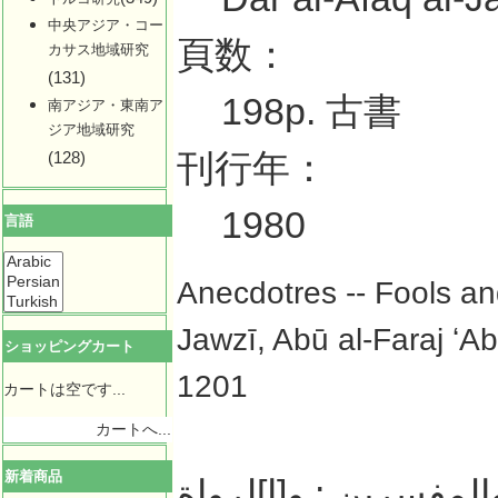
中央アジア・コー
頁数：
カサス地域研究
(131)
198p. 古書
南アジア・東南ア
ジア地域研究
刊行年：
(128)
1980
言語
Anecdotres -- Fools and
Jawzī, Abū al-Faraj ʻA
ショッピングカート
1201
カートは空です...
カートへ...
新着商品
المفسرين : و[ا]لرواة