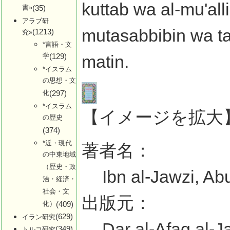
kuttab wa al-mu'alli
書»
(35)
アラブ研
mutasabbibin wa tawa
(1213)
究»
*言語・文
学
(129)
matin.
*イスラム
の思想・文
化
(297)
*イスラム
【イメージを拡大
の歴史
(374)
*近・現代
著者名：
の中東地域
（歴史・政
Ibn al-Jawzi, Ab
治・経済・
社会・文
出版元：
化）
(409)
(629)
イラン研究
Dar al-Afaq al-J
(349)
トルコ研究