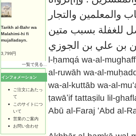
اب والمعلمين والتجار
ل للغفلة بسبب متين
Tarikh al-Bahr wa
Malahimi-hi fi
mujalladayn.
من بن علي بن الجوزي
3,799円
l-ḥamqá wa-al-mughaffa
一覧で見る...
al-ruwāh wa-al-muḥaddi
インフォメーション
wa-al-kuttāb wa-al-muʻa
ご注文にあたっ
ṭawāʼif tattaṣilu lil-gh
て
このサイトにつ
Abū al-Faraj ʻAbd al-Rah
いて
営業のご案内
お問い合わせ