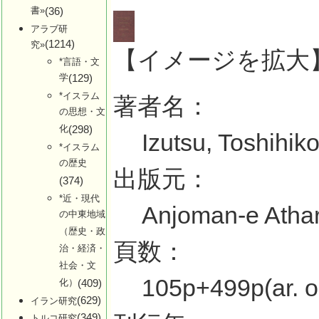
書»
(36)
アラブ研
(1214)
究»
【イメージを拡大
*言語・文
学
(129)
*イスラム
著者名：
の思想・文
化
(298)
Izutsu, Toshihik
*イスラム
の歴史
出版元：
(374)
*近・現代
Anjoman-e Athar
の中東地域
（歴史・政
頁数：
治・経済・
社会・文
105p+499p(ar. or
化）
(409)
(629)
イラン研究
(349)
トルコ研究