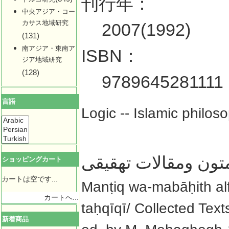
刊行年：
中央アジア・コー
カサス地域研究
2007(1992)
(131)
南アジア・東南ア
ISBN：
ジア地域研究
(128)
9789645281111
言語
Logic -- Islamic philoso
متون ومقالات تهقيقى
ショッピングカート
カートは空です...
Manṭiq wa-mabāḥith alf
カートへ...
taḥqīqī/ Collected 
新着商品