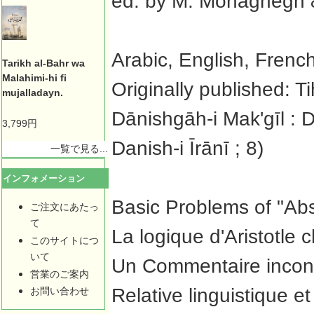
ed. by M. Mohaghegh &
Arabic, English, Frenc
Tarikh al-Bahr wa
Malahimi-hi fi
Originally published: Tihr
mujalladayn.
Dānishgāh-i Makʹgīl : D
3,799円
Danish-i Īrānī ; 8)
一覧で見る...
インフォメーション
Basic Problems of "Abst
ご注文にあたっ
て
La logique d'Aristotle 
このサイトにつ
いて
Un Commentaire inconnu
営業のご案内
Relative linguistique e
お問い合わせ