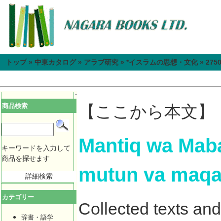
トップ
»
中東カタログ
»
アラブ研究
»
*イスラムの思想・文化
»
275
商品検索
【ここから本文】
Mantiq wa Maba
キーワードを入力して
商品を探せます
mutun va maqal
詳細検索
カテゴリー
Collected texts an
辞書・語学