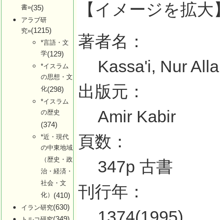
【イメージを拡大
書»
(35)
アラブ研
(1215)
究»
著者名：
*言語・文
学
(129)
Kassa'i, Nur All
*イスラム
の思想・文
出版元：
化
(298)
*イスラム
Amir Kabir
の歴史
(374)
頁数：
*近・現代
の中東地域
（歴史・政
347p 古書
治・経済・
社会・文
刊行年：
化）
(410)
(630)
イラン研究
1374(1995)
(349)
トルコ研究