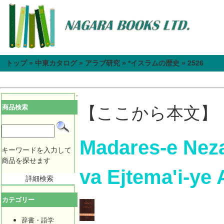
トップ
»
中東カタログ
»
アラブ研究
»
*イスラムの歴史
»
2526
商品検索
【ここから本文】
Madares-e Neza
キーワードを入力して
商品を探せます
va Ejtema'i-ye 
詳細検索
カテゴリー
辞書・語学