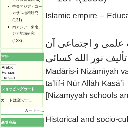
中央アジア・コー
カサス地域研究
Islamic empire -- Educ
(131)
南アジア・東南ア
ジア地域研究
 علمى و اجتماعى آن
(128)
تأليف نور الله كسائى
言語
Madāris-i Niẓāmīyah va taʼ
taʼlīf-i Nūr Allāh Kasāʼī
ショッピングカート
[Nizamyyah schools and 
カートは空です...
カートへ...
Historical and socio-cul
新着商品