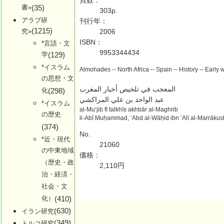
頁数：
書»
(35)
303p.
アラブ研
刊行年：
(1215)
究»
2006
ISBN：
*言語・文
9953344434
学
(129)
*イスラム
Almohades -- North Africa -- Spain -- History -- Early
の思想・文
المعجب في تلخيص أخبار المغرب
化
(298)
عبد الواحد بن علي المراكشي
*イスラム
al-Muʻjib fī talkhīṣ akhbār al-Maghrib
の歴史
li-Abī Muḥammad, ʻAbd al-Wāḥid ibn ʻAlī al-Marrākushi
(374)
No.
*近・現代
21060
の中東地域
価格：
（歴史・政
2,110円
治・経済・
社会・文
化）
(410)
(630)
イラン研究
(349)
トルコ研究