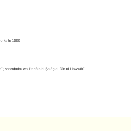
 works to 1800
̄ ; sharaḥahu wa-iʻtaná bihi Ṣalāḥ al-Dīn al-Hawwārī