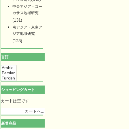
中央アジア・コー
カサス地域研究
(131)
南アジア・東南ア
ジア地域研究
(128)
言語
ショッピングカート
カートは空です...
カートへ...
新着商品