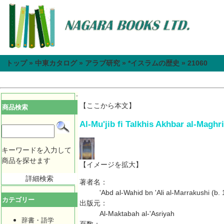
トップ
»
中東カタログ
»
アラブ研究
»
*イスラムの歴史
»
21060
【ここから本文】
商品検索
Al-Mu'jib fi Talkhis Akhbar al-Maghr
キーワードを入力して
商品を探せます
【イメージを拡大】
詳細検索
著者名：
'Abd al-Wahid bn 'Ali al-Marrakushi (b.
カテゴリー
出版元：
Al-Maktabah al-'Asriyah
辞書・語学